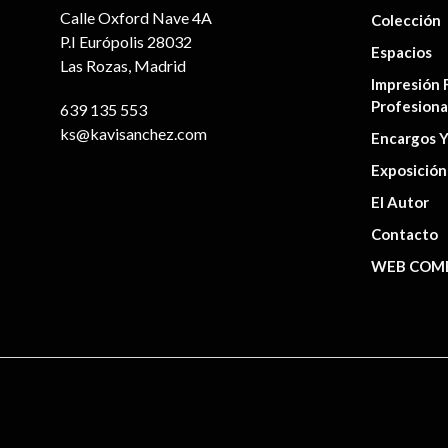
de
Calle Oxford Nave 4A
Colección
producto
P.I Európolis 28032
Espacios
Las Rozas, Madrid
Impresión 
Profesiona
639 135 553
ks@kavisanchez.com
Encargos Y
Exposición
El Autor
Contacto
WEB COME