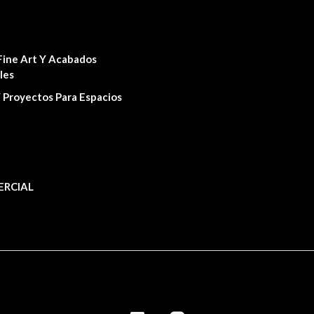
de
producto
Fine Art Y Acabados
les
 Proyectos Para Espacios
RCIAL