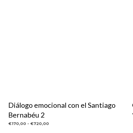
Diálogo emocional con el Santiago
Bernabéu 2
Rango
€
170,00
-
€
720,00
de
VER OBRA
Este