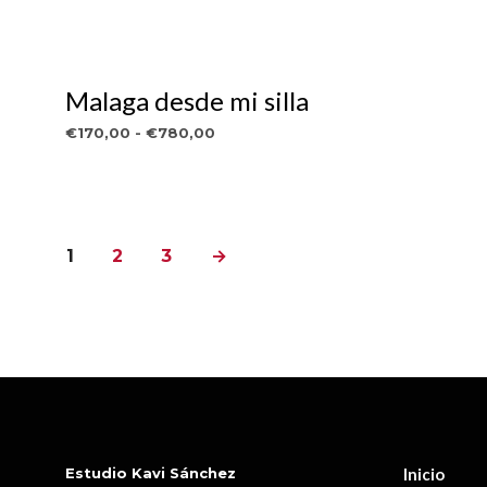
Malaga desde mi silla
Rango
€
170,00
-
€
780,00
de
VER OBRA
Este
precios:
producto
desde
€170,00
tiene
hasta
múltiples
1
2
3
→
€780,00
variantes.
Las
opciones
se
pueden
elegir
en
la
Estudio Kavi Sánchez
Inicio
página