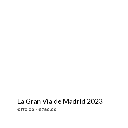
La Gran Via de Madrid 2023
Rango
€
170,00
-
€
780,00
de
VER OBRA
Este
precios:
producto
desde