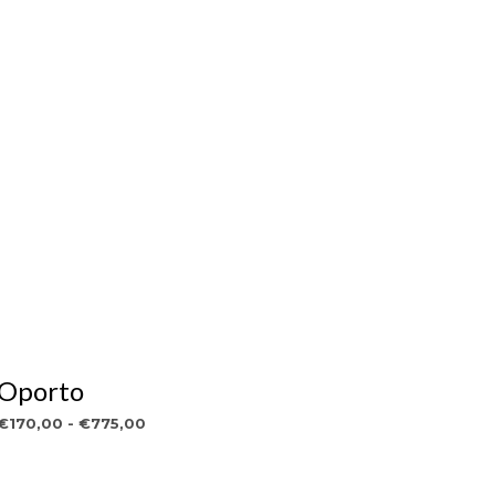
Oporto
Rango
€
170,00
-
€
775,00
de
VER OBRA
Este
precios:
producto
desde