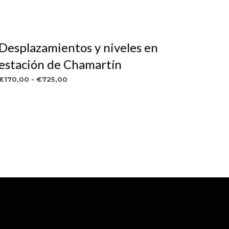
Desplazamientos y niveles en
estación de Chamartín
Rango
€
170,00
-
€
725,00
de
VER OBRA
Este
precios:
producto
desde
€170,00
tiene
hasta
múltiples
€725,00
variantes.
Las
opciones
se
pueden
elegir
en